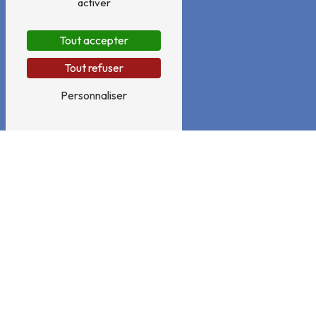
activer
Tout accepter
Tout refuser
Personnaliser
Adresse
15 Route de Montreuil
62180 Rang-du-Fliers